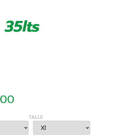
 35lts
000
TALLE