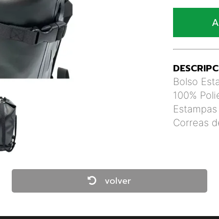
A
DESCRIPC
Bolso Est
100% Poli
Estampas 
Correas d
volver